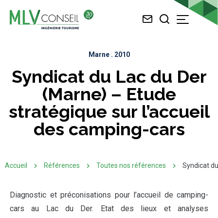
Nous
Je
Menu
contacter
recherche
MLV
Conseil
Marne
.
2010
Syndicat du Lac du Der
(Marne) – Etude
stratégique sur l’accueil
des camping-cars
Accueil
Références
Toutes nos références
Syndicat du
Diagnostic et préconisations pour l’accueil de camping-
cars au Lac du Der. Etat des lieux et analyses